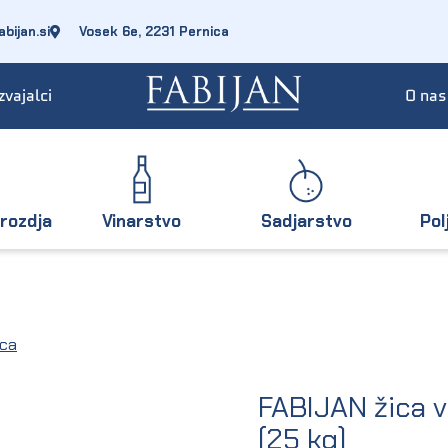
bijan.si
Vosek 6e, 2231 Pernica
zvajalci
O nas
rozdja
Vinarstvo
Sadjarstvo
Pol
ica
FABIJAN žica 
(25 kg)