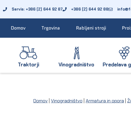
Servis: +386 (2) 644 92 87
+386 (2) 644 92 88
info@fa
Domov
Trgovina
Rabljeni stroji
Proi
Traktorji
Vinogradništvo
Predelava g
Domov
|
Vinogradništvo
|
Armatura in opora
|
Ž