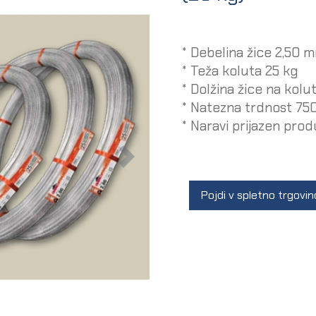
* Debelina žice 2,50 
* Teža koluta 25 kg
* Dolžina žice na kol
* Natezna trdnost 7
* Naravi prijazen pro
Pojdi v spletno trgovin