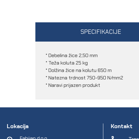
SPECIFIKACIJE
* Debelina žice 2,50 mm
* Teža koluta 25 kg
* Dolžina žice na kolutu 650 m
* Natezna trdnost 750-950 N/mm2
* Naravi prijazen produkt
Lokacija
Kontakt
Fabijan d.o.o.