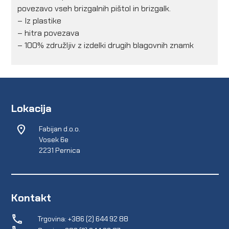
povezavo vseh brizgalnih pištol in brizgalk.
– Iz plastike
– hitra povezava
– 100% združljiv z izdelki drugih blagovnih znamk
Lokacija
Fabijan d.o.o.
Vosek 6e
2231 Pernica
Kontakt
Trgovina: +386 (2) 644 92 88