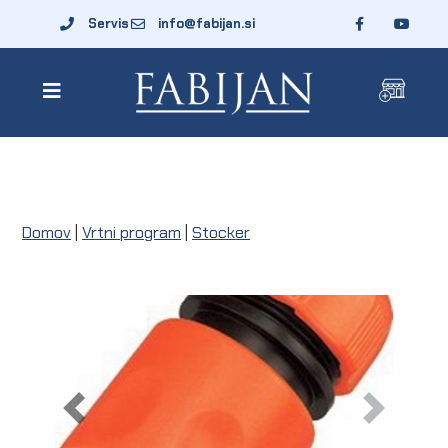
Servis
info@fabijan.si
Domov
|
Vrtni program
|
Stocker