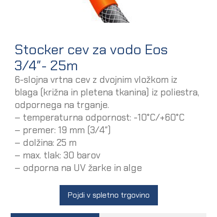
Stocker cev za vodo Eos
3/4″- 25m
6-slojna vrtna cev z dvojnim vložkom iz
blaga (križna in pletena tkanina) iz poliestra,
odpornega na trganje.
– temperaturna odpornost: -10°C/+60°C
– premer: 19 mm (3/4″)
– dolžina: 25 m
– max. tlak: 30 barov
– odporna na UV žarke in alge
Pojdi v spletno trgovino