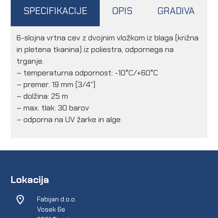
SPECIFIKACIJE
OPIS
GRADIVA
6-slojna vrtna cev z dvojnim vložkom iz blaga (križna
in pletena tkanina) iz poliestra, odpornega na
trganje.
– temperaturna odpornost: -10°C/+60°C
– premer: 19 mm (3/4″)
– dolžina: 25 m
– max. tlak: 30 barov
– odporna na UV žarke in alge
Lokacija
Fabijan d.o.o.
Vosek 6e