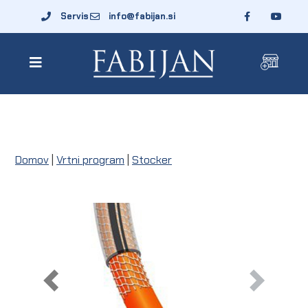
Servis
info@fabijan.si
Domov
|
Vrtni program
|
Stocker