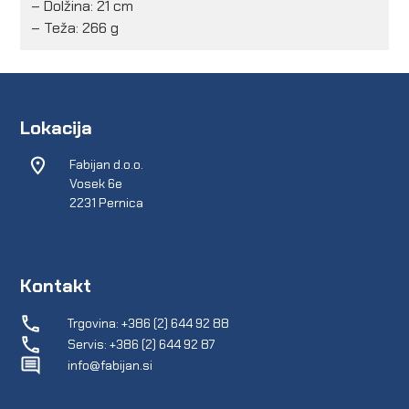
– Dolžina: 21 cm
– Teža: 266 g
Lokacija
Fabijan d.o.o.
Vosek 6e
2231 Pernica
Kontakt
Trgovina: +386 (2) 644 92 88
Servis: +386 (2) 644 92 87
info@fabijan.si