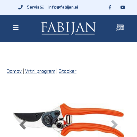
Servis
info@fabijan.si
Domov
|
Vrtni program
|
Stocker