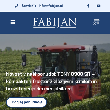
Servis
info@fabijan.si
Novost v naši ponudbi: TONY 8900 SR –
kompakten traktor z zložljivim krmilom in
brezstopenjskim menjalnikom
Poglej ponudbo