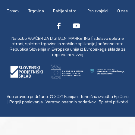
Domov
Trgovina
Rabljeni stroji
Proizvajalci
O nas
Naložbo VAVČER ZA DIGITALNI MARKETING (izdelavo spletne
strani, spletne trgovine in mobilne aplikacije) sofinancirata
Republika Slovenija in Evropska unija iz Evropskega sklada za
regionalni razvoj
Vse pravice pridržane. © 2021
Fabijan
| Tehnična izvedba
EpiCoro
|
Pogoji poslovanja
|
Varstvo osebnih podatkov
|
Spletni piškotki