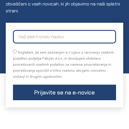
obveščeni o vseh novicah, ki jih objavimo na naši spletni
strani.
Soglašam, da sem seznanjen-a z izjavo o varovanju osebnih
podatkov podjetja Fabijan d.o.o., in dovoljujem obdelavo
posredovanih osebnih podatkov za namene povpraševanja in
posredovanja sporočil s tržno vsebino, akcijami, novostmi,
znižanji in drugimi ugodnostmi.
Prijavite se na e-novice