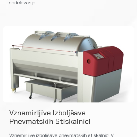
sodelovanje.
Vznemirljive Izboljšave
Pnevmatskih Stiskalnic!
Vznemirljive izboljšave pnevmatskih stiskalnic! V