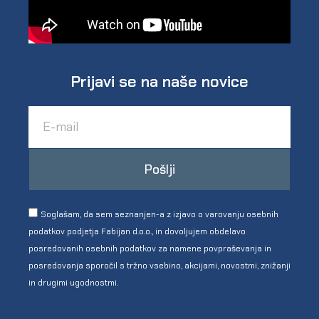
Prijavi se na naše novice
Pošlji
Soglašam, da sem seznanjen-a z izjavo o varovanju osebnih
podatkov podjetja Fabijan d.o.o., in dovoljujem obdelavo
posredovanih osebnih podatkov za namene povpraševanja in
posredovanja sporočil s tržno vsebino, akcijami, novostmi, znižanji
in drugimi ugodnostmi.
Pošlji