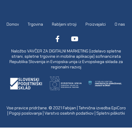
Domov
Trgovina
Rabljeni stroji
Proizvajalci
O nas
Naložbo VAVČER ZA DIGITALNI MARKETING (izdelavo spletne
strani, spletne trgovine in mobilne aplikacije) sofinancirata
Republika Slovenija in Evropska unija iz Evropskega sklada za
regionalni razvoj
Vse pravice pridržane. © 2021
Fabijan
| Tehnična izvedba
EpiCoro
|
Pogoji poslovanja
|
Varstvo osebnih podatkov
|
Spletni piškotki