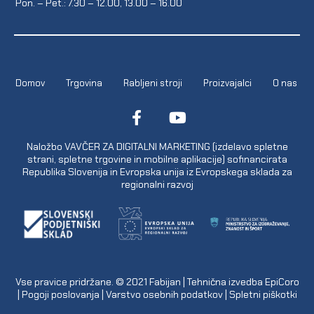
Pon. – Pet.: 7.30 – 12.00, 13.00 – 16.00
Domov
Trgovina
Rabljeni stroji
Proizvajalci
O nas
Naložbo VAVČER ZA DIGITALNI MARKETING (izdelavo spletne
strani, spletne trgovine in mobilne aplikacije) sofinancirata
Republika Slovenija in Evropska unija iz Evropskega sklada za
regionalni razvoj
Vse pravice pridržane. © 2021
Fabijan
| Tehnična izvedba
EpiCoro
|
Pogoji poslovanja
|
Varstvo osebnih podatkov
|
Spletni piškotki