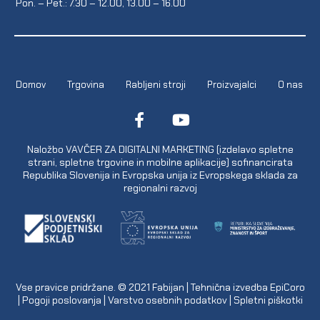
Pon. – Pet.: 7.30 – 12.00, 13.00 – 16.00
Domov
Trgovina
Rabljeni stroji
Proizvajalci
O nas
Naložbo VAVČER ZA DIGITALNI MARKETING (izdelavo spletne
strani, spletne trgovine in mobilne aplikacije) sofinancirata
Republika Slovenija in Evropska unija iz Evropskega sklada za
regionalni razvoj
Vse pravice pridržane. © 2021
Fabijan
| Tehnična izvedba
EpiCoro
|
Pogoji poslovanja
|
Varstvo osebnih podatkov
|
Spletni piškotki