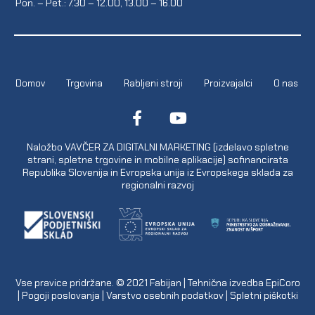
Pon. – Pet.: 7.30 – 12.00, 13.00 – 16.00
Domov
Trgovina
Rabljeni stroji
Proizvajalci
O nas
Naložbo VAVČER ZA DIGITALNI MARKETING (izdelavo spletne
strani, spletne trgovine in mobilne aplikacije) sofinancirata
Republika Slovenija in Evropska unija iz Evropskega sklada za
regionalni razvoj
Vse pravice pridržane. © 2021
Fabijan
| Tehnična izvedba
EpiCoro
|
Pogoji poslovanja
|
Varstvo osebnih podatkov
|
Spletni piškotki