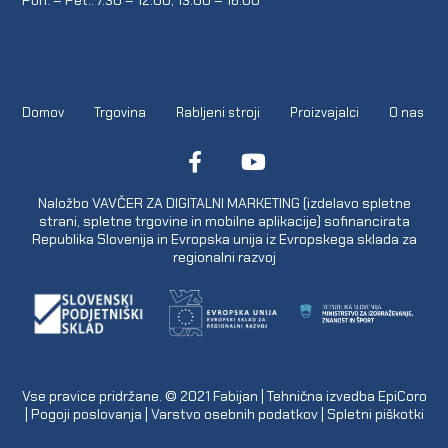
Domov
Trgovina
Rabljeni stroji
Proizvajalci
O nas
Naložbo VAVČER ZA DIGITALNI MARKETING (izdelavo spletne
strani, spletne trgovine in mobilne aplikacije) sofinancirata
Republika Slovenija in Evropska unija iz Evropskega sklada za
regionalni razvoj
Vse pravice pridržane. © 2021
Fabijan
| Tehnična izvedba
EpiCoro
|
Pogoji poslovanja
|
Varstvo osebnih podatkov
|
Spletni piškotki