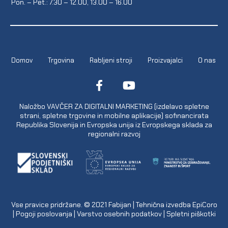
Pon. – Pet.: 7.30 – 12.00, 13.00 – 16.00
Domov
Trgovina
Rabljeni stroji
Proizvajalci
O nas
Naložbo VAVČER ZA DIGITALNI MARKETING (izdelavo spletne
strani, spletne trgovine in mobilne aplikacije) sofinancirata
Republika Slovenija in Evropska unija iz Evropskega sklada za
regionalni razvoj
Vse pravice pridržane. © 2021
Fabijan
| Tehnična izvedba
EpiCoro
|
Pogoji poslovanja
|
Varstvo osebnih podatkov
|
Spletni piškotki