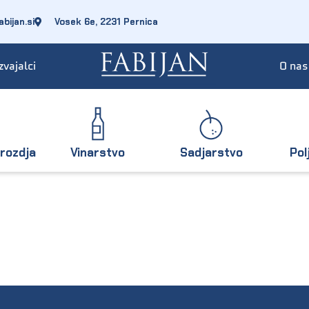
bijan.si
Vosek 6e, 2231 Pernica
zvajalci
O nas
rozdja
Vinarstvo
Sadjarstvo
Pol