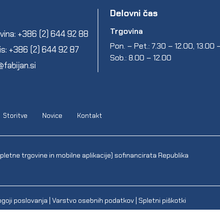
Delovni čas
Trgovina
vina: +386 (2) 644 92 88
Pon. – Pet.: 7.30 – 12.00, 13.00
is: +386 (2) 644 92 87
Sob.: 8.00 – 12.00
@fabijan.si
Storitve
Novice
Kontakt
letne trgovine in mobilne aplikacije) sofinancirata Republika
goji poslovanja
|
Varstvo osebnih podatkov
|
Spletni piškotki