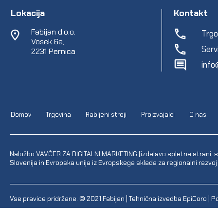
Lokacija
Kontakt
Fabijan d.o.o.
Trgo
Vosek 6e,
Serv
2231 Pernica
info
Domov
Trgovina
Rabljeni stroji
Proizvajalci
O nas
Naložbo VAVČER ZA DIGITALNI MARKETING (izdelavo spletne strani, sp
Slovenija in Evropska unija iz Evropskega sklada za regionalni razvoj
Vse pravice pridržane. © 2021
Fabijan
| Tehnična izvedba
EpiCoro
|
Po