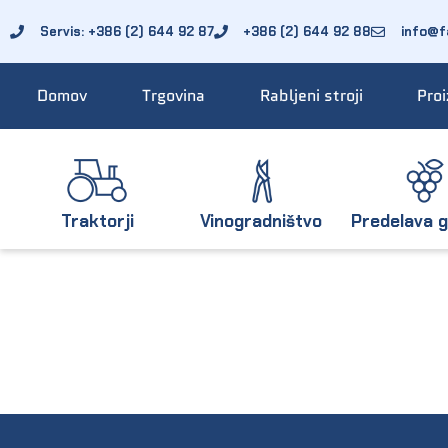
Servis: +386 (2) 644 92 87
+386 (2) 644 92 88
info@fa
Domov
Trgovina
Rabljeni stroji
Proi
Traktorji
Vinogradništvo
Predelava g