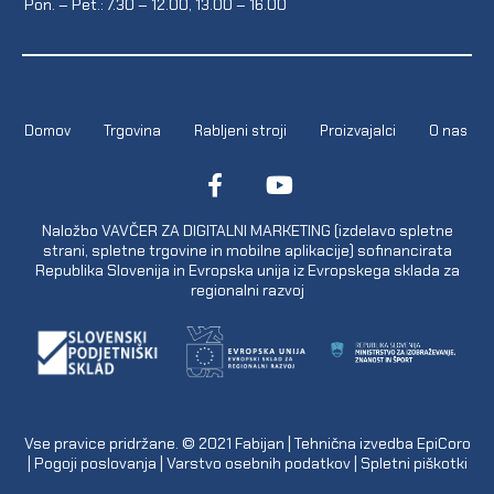
Pon. – Pet.: 7.30 – 12.00, 13.00 – 16.00
Domov
Trgovina
Rabljeni stroji
Proizvajalci
O nas
Naložbo VAVČER ZA DIGITALNI MARKETING (izdelavo spletne
strani, spletne trgovine in mobilne aplikacije) sofinancirata
Republika Slovenija in Evropska unija iz Evropskega sklada za
regionalni razvoj
Vse pravice pridržane. © 2021
Fabijan
| Tehnična izvedba
EpiCoro
|
Pogoji poslovanja
|
Varstvo osebnih podatkov
|
Spletni piškotki