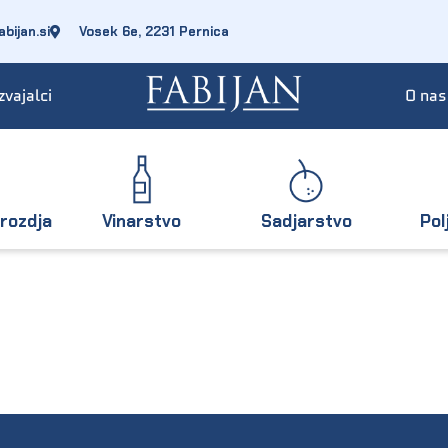
bijan.si
Vosek 6e, 2231 Pernica
zvajalci
O nas
rozdja
Vinarstvo
Sadjarstvo
Pol