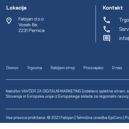
Lokacija
Kontakt
Fabijan d.o.o.
Trgo
Vosek 6e,
Serv
2231 Pernica
info
Domov
Trgovina
Rabljeni stroji
Proizvajalci
O nas
Naložbo VAVČER ZA DIGITALNI MARKETING (izdelavo spletne strani, sp
Slovenija in Evropska unija iz Evropskega sklada za regionalni razvoj
Vse pravice pridržane. © 2021
Fabijan
| Tehnična izvedba
EpiCoro
|
Po