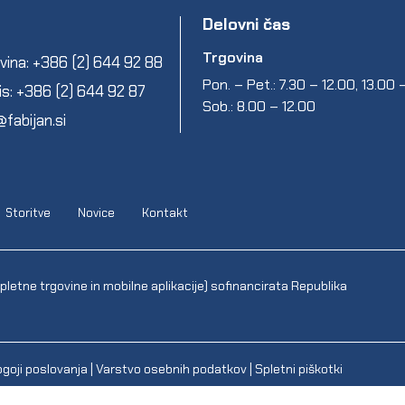
Delovni čas
Trgovina
vina: +386 (2) 644 92 88
Pon. – Pet.: 7.30 – 12.00, 13.00
is: +386 (2) 644 92 87
Sob.: 8.00 – 12.00
@fabijan.si
Storitve
Novice
Kontakt
letne trgovine in mobilne aplikacije) sofinancirata Republika
goji poslovanja
|
Varstvo osebnih podatkov
|
Spletni piškotki