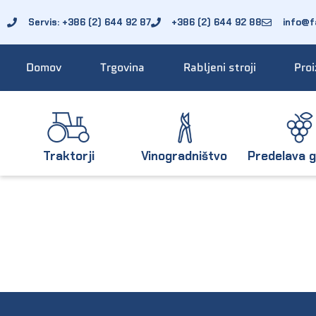
Servis: +386 (2) 644 92 87
+386 (2) 644 92 88
info@fa
Domov
Trgovina
Rabljeni stroji
Proi
Traktorji
Vinogradništvo
Predelava g