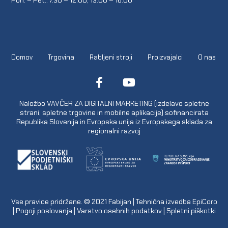
Domov
Trgovina
Rabljeni stroji
Proizvajalci
O nas
Naložbo VAVČER ZA DIGITALNI MARKETING (izdelavo spletne
strani, spletne trgovine in mobilne aplikacije) sofinancirata
Republika Slovenija in Evropska unija iz Evropskega sklada za
regionalni razvoj
Vse pravice pridržane. © 2021
Fabijan
| Tehnična izvedba
EpiCoro
|
Pogoji poslovanja
|
Varstvo osebnih podatkov
|
Spletni piškotki