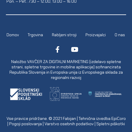
Pon. – Pet.: 7.30 – 12.00, 13.00 – 16.00
Domov
Trgovina
Rabljeni stroji
Proizvajalci
O nas
Naložbo VAVČER ZA DIGITALNI MARKETING (izdelavo spletne
strani, spletne trgovine in mobilne aplikacije) sofinancirata
Republika Slovenija in Evropska unija iz Evropskega sklada za
regionalni razvoj
Vse pravice pridržane. © 2021
Fabijan
| Tehnična izvedba
EpiCoro
|
Pogoji poslovanja
|
Varstvo osebnih podatkov
|
Spletni piškotki