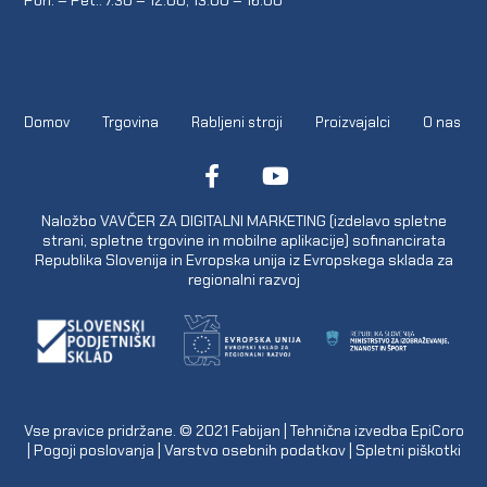
Domov
Trgovina
Rabljeni stroji
Proizvajalci
O nas
Naložbo VAVČER ZA DIGITALNI MARKETING (izdelavo spletne
strani, spletne trgovine in mobilne aplikacije) sofinancirata
Republika Slovenija in Evropska unija iz Evropskega sklada za
regionalni razvoj
Vse pravice pridržane. © 2021
Fabijan
| Tehnična izvedba
EpiCoro
|
Pogoji poslovanja
|
Varstvo osebnih podatkov
|
Spletni piškotki