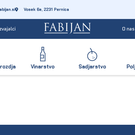
bijan.si
Vosek 6e, 2231 Pernica
zvajalci
O nas
rozdja
Vinarstvo
Sadjarstvo
Pol