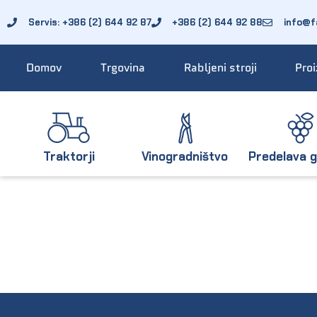
Servis: +386 (2) 644 92 87
+386 (2) 644 92 88
info@fa
Domov
Trgovina
Rabljeni stroji
Proi
Traktorji
Vinogradništvo
Predelava g