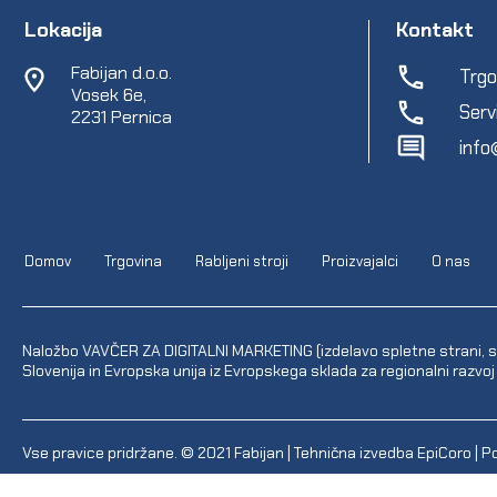
Lokacija
Kontakt
Fabijan d.o.o.
Trgo
Vosek 6e,
Serv
2231 Pernica
info
Domov
Trgovina
Rabljeni stroji
Proizvajalci
O nas
Naložbo VAVČER ZA DIGITALNI MARKETING (izdelavo spletne strani, sp
Slovenija in Evropska unija iz Evropskega sklada za regionalni razvoj
Vse pravice pridržane. © 2021
Fabijan
| Tehnična izvedba
EpiCoro
|
Po