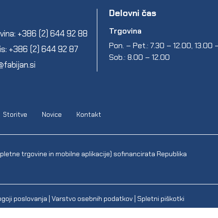
Delovni čas
Trgovina
vina: +386 (2) 644 92 88
Pon. – Pet.: 7.30 – 12.00, 13.00
is: +386 (2) 644 92 87
Sob.: 8.00 – 12.00
@fabijan.si
Storitve
Novice
Kontakt
letne trgovine in mobilne aplikacije) sofinancirata Republika
goji poslovanja
|
Varstvo osebnih podatkov
|
Spletni piškotki