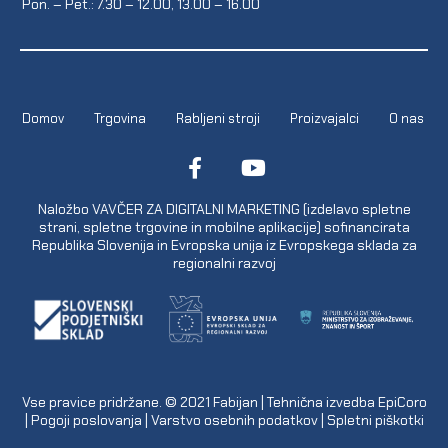
Pon. – Pet.: 7.30 – 12.00, 13.00 – 16.00
Domov
Trgovina
Rabljeni stroji
Proizvajalci
O nas
Naložbo VAVČER ZA DIGITALNI MARKETING (izdelavo spletne
strani, spletne trgovine in mobilne aplikacije) sofinancirata
Republika Slovenija in Evropska unija iz Evropskega sklada za
regionalni razvoj
Vse pravice pridržane. © 2021
Fabijan
| Tehnična izvedba
EpiCoro
|
Pogoji poslovanja
|
Varstvo osebnih podatkov
|
Spletni piškotki