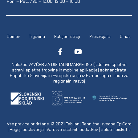
Pon. – Pet.: 7.30 – 12.00, 13.00 – 16.00
Domov
Trgovina
Rabljeni stroji
Proizvajalci
O nas
Naložbo VAVČER ZA DIGITALNI MARKETING (izdelavo spletne
strani, spletne trgovine in mobilne aplikacije) sofinancirata
Republika Slovenija in Evropska unija iz Evropskega sklada za
regionalni razvoj
Vse pravice pridržane. © 2021
Fabijan
| Tehnična izvedba
EpiCoro
|
Pogoji poslovanja
|
Varstvo osebnih podatkov
|
Spletni piškotki