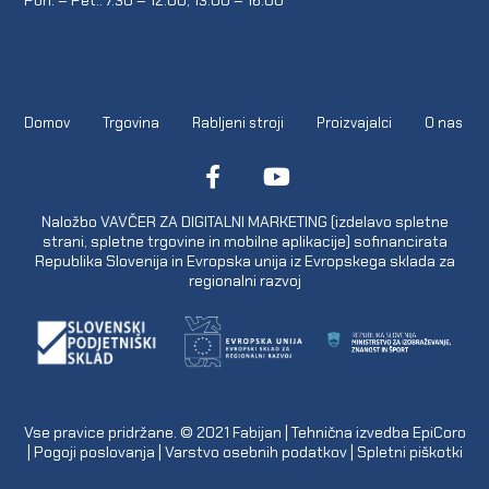
Domov
Trgovina
Rabljeni stroji
Proizvajalci
O nas
Naložbo VAVČER ZA DIGITALNI MARKETING (izdelavo spletne
strani, spletne trgovine in mobilne aplikacije) sofinancirata
Republika Slovenija in Evropska unija iz Evropskega sklada za
regionalni razvoj
Vse pravice pridržane. © 2021
Fabijan
| Tehnična izvedba
EpiCoro
|
Pogoji poslovanja
|
Varstvo osebnih podatkov
|
Spletni piškotki