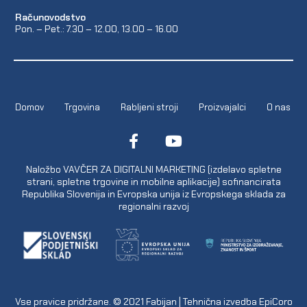
Računovodstvo
Pon. – Pet.: 7.30 – 12.00, 13.00 – 16.00
Domov
Trgovina
Rabljeni stroji
Proizvajalci
O nas
Naložbo VAVČER ZA DIGITALNI MARKETING (izdelavo spletne
strani, spletne trgovine in mobilne aplikacije) sofinancirata
Republika Slovenija in Evropska unija iz Evropskega sklada za
regionalni razvoj
Vse pravice pridržane. © 2021
Fabijan
| Tehnična izvedba
EpiCoro