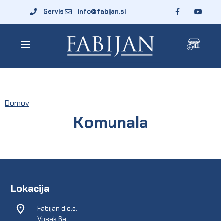
Servis
info@fabijan.si
Domov
Komunala
Lokacija
Fabijan d.o.o.
Vosek 6e