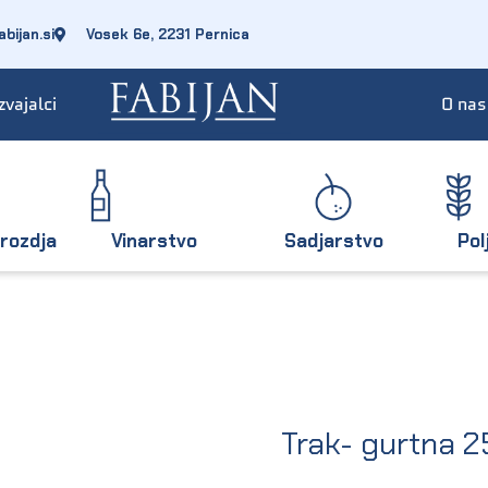
bijan.si
Vosek 6e, 2231 Pernica
zvajalci
O nas
rozdja
Vinarstvo
Sadjarstvo
Pol
Trak- gurtna 2