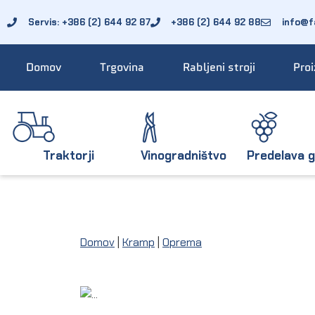
Servis: +386 (2) 644 92 87
+386 (2) 644 92 88
info@fa
Domov
Trgovina
Rabljeni stroji
Proi
Traktorji
Vinogradništvo
Predelava g
Domov
|
Kramp
|
Oprema