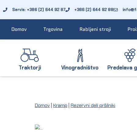
Servis: +386 (2) 644 92 87
+386 (2) 644 92 88
info@fa
Domov
Trgovina
Rabljeni stroji
Proi
Traktorji
Vinogradništvo
Predelava g
Domov
|
Kramp
|
Rezervni deli pršilniki