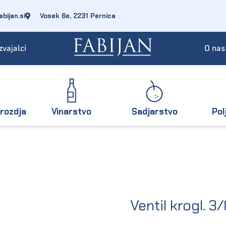
bijan.si
Vosek 6e, 2231 Pernica
zvajalci
O nas
rozdja
Vinarstvo
Sadjarstvo
Pol
Ventil krogl. 3