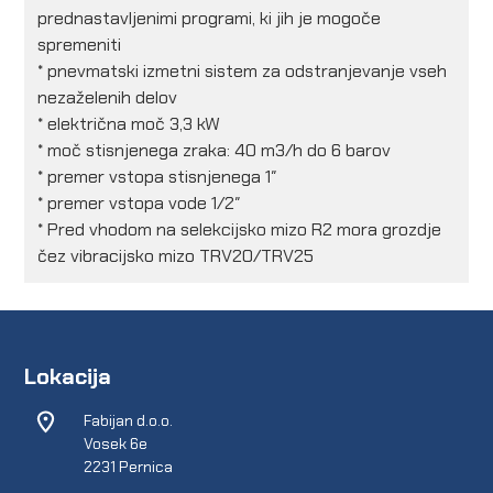
prednastavljenimi programi, ki jih je mogoče
spremeniti
* pnevmatski izmetni sistem za odstranjevanje vseh
nezaželenih delov
* električna moč 3,3 kW
* moč stisnjenega zraka: 40 m3/h do 6 barov
* premer vstopa stisnjenega 1″
* premer vstopa vode 1/2″
* Pred vhodom na selekcijsko mizo R2 mora grozdje
čez vibracijsko mizo TRV20/TRV25
Lokacija
Fabijan d.o.o.
Vosek 6e
2231 Pernica