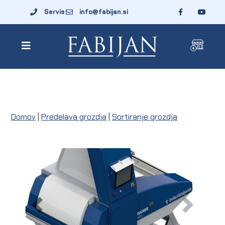
Servis
info@fabijan.si
Domov
|
Predelava grozdja
|
Sortiranje grozdja