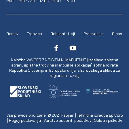
Pon. – Pet.: 7.30 – 12.00, 13.00 – 16.00
Domov
Trgovina
Rabljeni stroji
Proizvajalci
O nas
Naložbo VAVČER ZA DIGITALNI MARKETING (izdelavo spletne
strani, spletne trgovine in mobilne aplikacije) sofinancirata
Republika Slovenija in Evropska unija iz Evropskega sklada za
regionalni razvoj
Vse pravice pridržane. © 2021
Fabijan
| Tehnična izvedba
EpiCoro
|
Pogoji poslovanja
|
Varstvo osebnih podatkov
|
Spletni piškotki