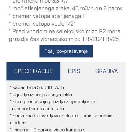
* električna moč 3,3 kW
* moč stisnjenega zraka: 40 m3/h do 6 barov
* premer vstopa stisnjenega 1″
* premer vstopa vode 1/2″
* Pred vhodom na selekcijsko mizo R2 mora
grozdje čez vibracijsko mizo TRV20/TRV25
Pošlji povpraševanje
SPECIFIKACIJE
OPIS
GRADIVA
* kapaciteta 5 do 10 t/uro
* ogrodje iz nerjavečega jekla
* hitro prenašanje grozdja z opremljenim
transportnim trakom s trni
* nadzorna razsvetljava z elektro-luminiscenčnimi
diodami
* linearna HD barvna video kamera s