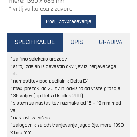
mere: 1390 x 685 mm
* vrtljiva kolesa z zavoro
Pošlji povpraševanje
SPECIFIKACIJE
OPIS
GRADIVA
* za fino selekcijo grozdov
* stroj izdelan iz cevastih okvirjev iz nerjavečega
jekla
* namestitev pod pecljalnik Delta E4
* max. pretok: do 25 t / h, odvisno od vrste grozdja
* 36 valjev (tip Delta Oscillys 200)
* sistem za nastavitev razmaka od 15 – 19 mm med
valji
* nastavljiva višina
* zalogovnik za odstranjevanje jagodičja, mere: 1390
x 685 mm