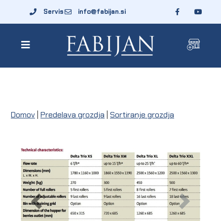
Servis
info@fabijan.si
Domov
|
Predelava grozdja
|
Sortiranje grozdja