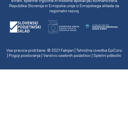
strani, spletne trgovine in mobilne aplikacije) sofinancirata
Republika Slovenija in Evropska unija iz Evropskega sklada za
regionalni razvoj
Vse pravice pridržane. © 2021
Fabijan
| Tehnična izvedba
EpiCoro
|
Pogoji poslovanja
|
Varstvo osebnih podatkov
|
Spletni piškotki