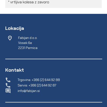
* vrtljiva kolesa z zavoro
Lokacija
Fabijan d.o.o.
Vosek 6e
2231 Pernica
Kontakt
Trgovina: +386 (2) 644 92 88
Servis: +386 (2) 644 92 87
info@fabijan.si