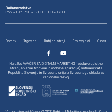
Računovodstvo
Pon. – Pet.: 7.30 – 12.00, 13.00 – 16.00
Domov
Trgovina
Rabljeni stroji
Proizvajalci
O nas
Naložbo VAVČER ZA DIGITALNI MARKETING (izdelavo spletne
strani, spletne trgovine in mobilne aplikacije) sofinancirata
Republika Slovenija in Evropska unija iz Evropskega sklada za
regionalni razvoj
Vse pravice pridržane. © 2021
Fabijan
| Tehnična izvedba
EpiCoro