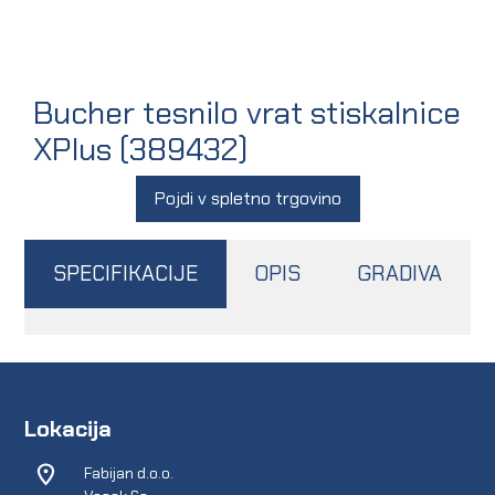
Bucher tesnilo vrat stiskalnice
XPlus (389432)
Pojdi v spletno trgovino
SPECIFIKACIJE
OPIS
GRADIVA
Lokacija
Fabijan d.o.o.