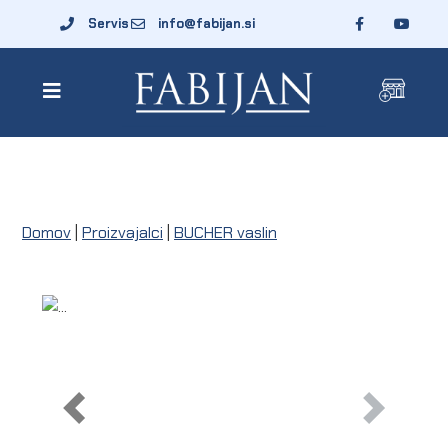
Servis
info@fabijan.si
Domov
|
Proizvajalci
|
BUCHER vaslin