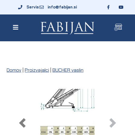
Servis
info@fabijan.si
Domov
|
Proizvajalci
|
BUCHER vaslin