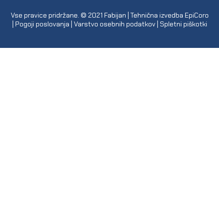
Vse pravice pridržane. © 2021
Fabijan
| Tehnična izvedba
EpiCoro
|
Pogoji poslovanja
|
Varstvo osebnih podatkov
|
Spletni piškotki