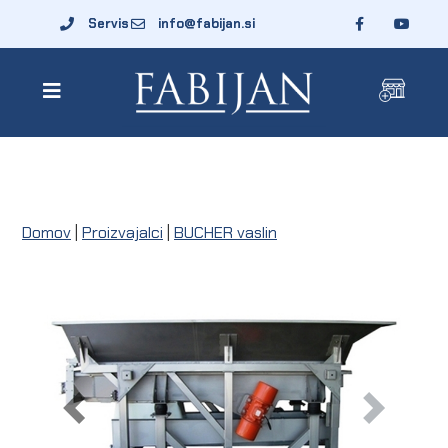
Servis
info@fabijan.si
Domov
|
Proizvajalci
|
BUCHER vaslin