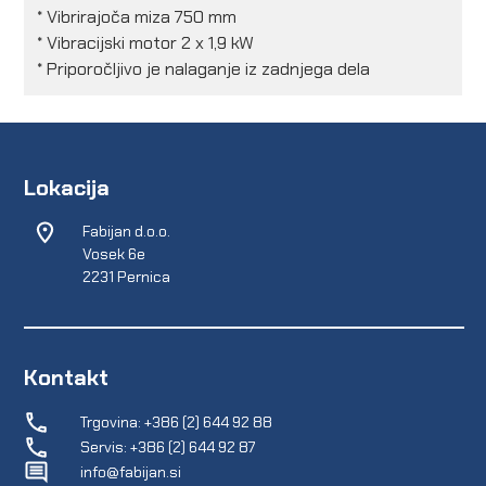
* Vibrirajoča miza 750 mm
* Vibracijski motor 2 x 1,9 kW
* Priporočljivo je nalaganje iz zadnjega dela
Lokacija
Fabijan d.o.o.
Vosek 6e
2231 Pernica
Kontakt
Trgovina: +386 (2) 644 92 88
Servis: +386 (2) 644 92 87
info@fabijan.si