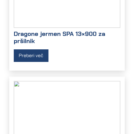
Dragone jermen SPA 13×900 za
pršilnik
Preberi več