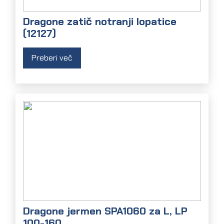
Dragone zatič notranji lopatice
(12127)
Preberi več
Dragone jermen SPA1060 za L, LP
100-160