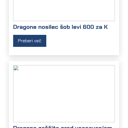
Dragone nosilec šob levi 600 za K
Preberi več
Dragone zaščita pred vsesavanjem