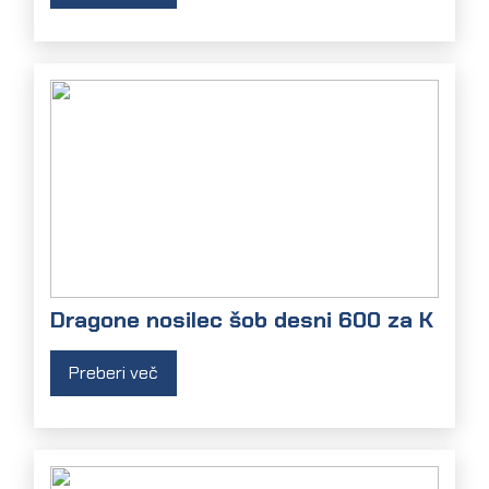
Dragone nosilec šob desni 600 za K
Preberi več