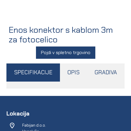
Enos konektor s kablom 3m
za fotocelico
Pojdi v spletno trgovino
SPECIFIKACIJE
OPIS
GRADIVA
Lokacija
Fabijan d.o.o.