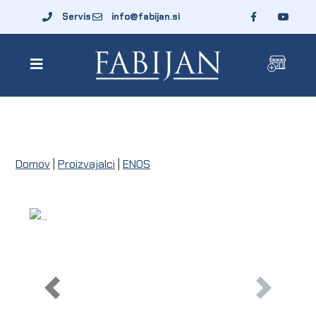
Servis
info@fabijan.si
Domov
|
Proizvajalci
|
ENOS