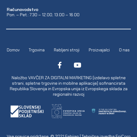
Računovodstvo
Pon. – Pet.: 7.30 – 12.00, 13.00 – 16.00
Domov
Trgovina
Rabljeni stroji
Proizvajalci
O nas
Naložbo VAVČER ZA DIGITALNI MARKETING (izdelavo spletne
strani, spletne trgovine in mobilne aplikacije) sofinancirata
Republika Slovenija in Evropska unija iz Evropskega sklada za
regionalni razvoj
Vse pravice pridržane. © 2021
Fabijan
| Tehnična izvedba
EpiCoro