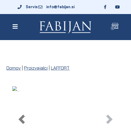
Servis
info@fabijan.si
Domov
|
Proizvajalci
|
LAFFORT