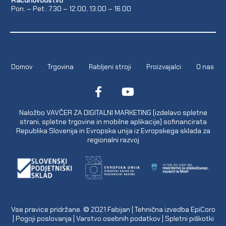
Računovodstvo
Pon. – Pet.: 7.30 – 12.00, 13.00 – 16.00
Domov
Trgovina
Rabljeni stroji
Proizvajalci
O nas
Naložbo VAVČER ZA DIGITALNI MARKETING (izdelavo spletne
strani, spletne trgovine in mobilne aplikacije) sofinancirata
Republika Slovenija in Evropska unija iz Evropskega sklada za
regionalni razvoj
Vse pravice pridržane. © 2021
Fabijan
| Tehnična izvedba
EpiCoro
|
Pogoji poslovanja
|
Varstvo osebnih podatkov
|
Spletni piškotki