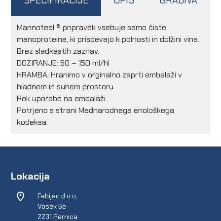
SPECIFIKACIJE
OPIS
GRADIVA
Mannofeel ® pripravek vsebuje samo čiste
manoproteine, ki prispevajo k polnosti in dolžini vina.
Brez sladkastih zaznav.
DOZIRANJE: 50 – 150 ml/hl
HRAMBA: Hranimo v orginalno zaprti embalaži v
hladnem in suhem prostoru.
Rok uporabe na embalaži.
Potrjeno s strani Mednarodnega enološkega
kodeksa.
Lokacija
Fabijan d.o.o.
Vosek 6e
2231 Pernica