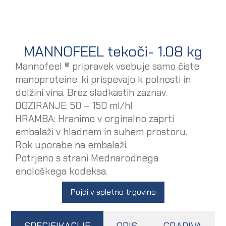
MANNOFEEL tekoči- 1.08 kg
Mannofeel ® pripravek vsebuje samo čiste
manoproteine, ki prispevajo k polnosti in
dolžini vina. Brez sladkastih zaznav.
DOZIRANJE: 50 – 150 ml/hl
HRAMBA: Hranimo v orginalno zaprti
embalaži v hladnem in suhem prostoru.
Rok uporabe na embalaži.
Potrjeno s strani Mednarodnega
enološkega kodeksa.
Pojdi v spletno trgovino