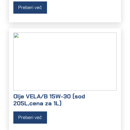
Preberi več
Olje VELA/B 15W-30 (sod
205L,cena za 1L)
Preberi več