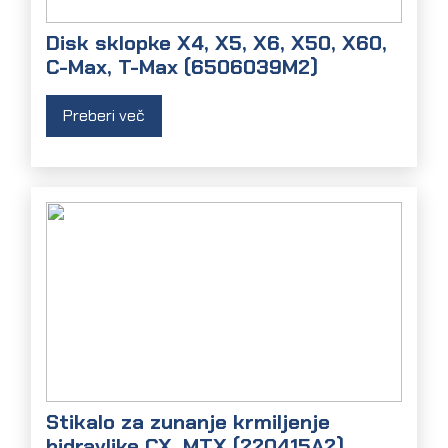
Disk sklopke X4, X5, X6, X50, X60,
C-Max, T-Max (6506039M2)
Preberi več
Stikalo za zunanje krmiljenje
hidravlike CX, MTX (220415A2)