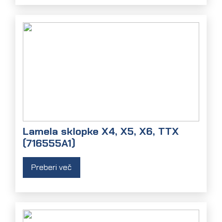
Lamela sklopke X4, X5, X6, TTX
(716555A1)
Preberi več