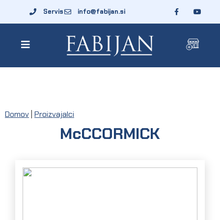
Servis
info@fabijan.si
Domov
|
Proizvajalci
McCCORMICK