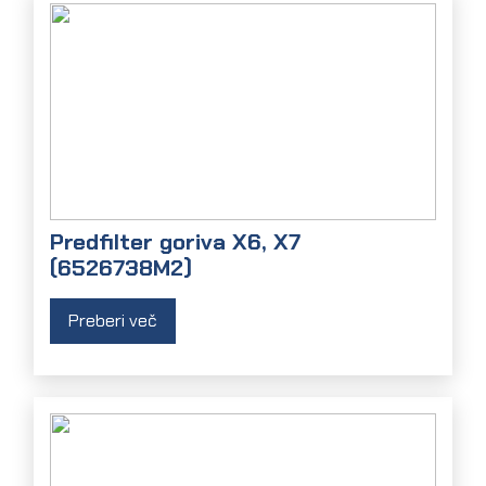
Predfilter goriva X6, X7
(6526738M2)
Preberi več