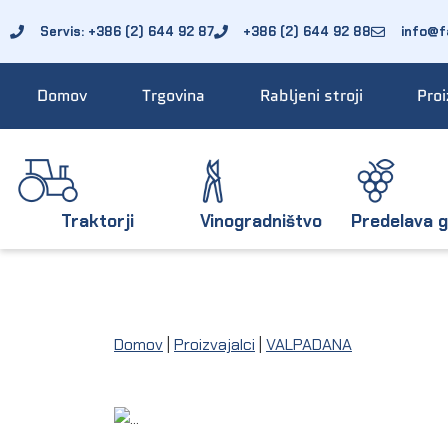
Servis: +386 (2) 644 92 87
+386 (2) 644 92 88
info@fa
Domov
Trgovina
Rabljeni stroji
Proi
Traktorji
Vinogradništvo
Predelava g
Domov
|
Proizvajalci
|
VALPADANA