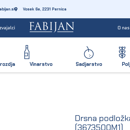
bijan.si
Vosek 6e, 2231 Pernica
zvajalci
O nas
rozdja
Vinarstvo
Sadjarstvo
Pol
Drsna podložk
(3673500M1)