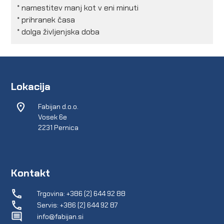
* namestitev manj kot v eni minuti
* prihranek časa
* dolga življenjska doba
Lokacija
Fabijan d.o.o.
Vosek 6e
2231 Pernica
Kontakt
Trgovina: +386 (2) 644 92 88
Servis: +386 (2) 644 92 87
info@fabijan.si