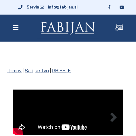
Servis
info@fabijan.si
Domov
|
Sadjarstvo
|
GRIPPLE