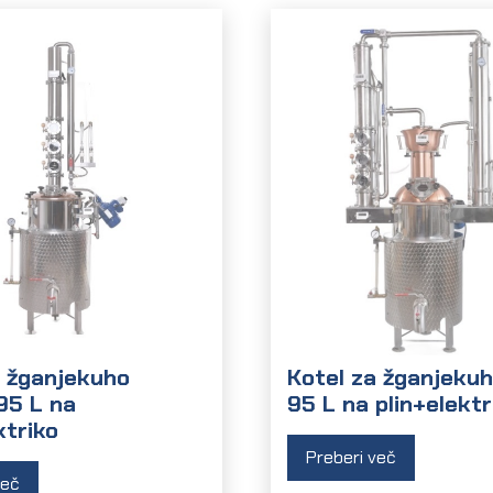
a žganjekuho
Kotel za žganjeku
5 L na
95 L na plin+elektr
ktriko
Preberi več
več