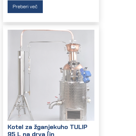
Preberi več
Kotel za žganjekuho TULIP
95 L na drva (in