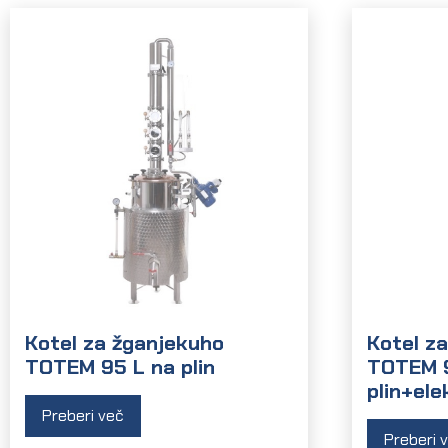
Kotel za žganjekuho
Kotel z
TOTEM 95 L na plin
TOTEM 9
plin+ele
Preberi več
Preberi 