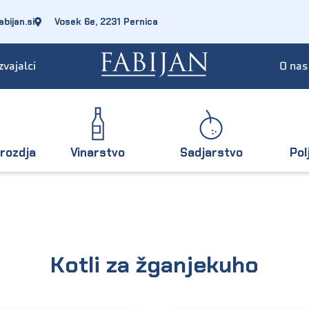
bijan.si
Vosek 6e, 2231 Pernica
zvajalci
O nas
rozdja
Vinarstvo
Sadjarstvo
Pol
Kotli za žganjekuho