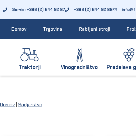
Servis: +386 (2) 644 92 87
+386 (2) 644 92 88
info@fa
Domov
Trgovina
Rabljeni stroji
Proi
Traktorji
Vinogradništvo
Predelava g
Domov
|
Sadjarstvo