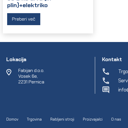
plin)+elektriko
Preberi več
Lokacija
Kontakt
Fabijan d.o.o.
Trgo
Vosek 6e,
Serv
2231 Pernica
info
Domov
Trgovina
Rabljeni stroji
Proizvajalci
O nas