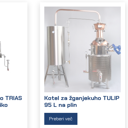
ho TRIAS
Kotel za žganjekuho TULIP
iko
95 L na plin
Preberi več