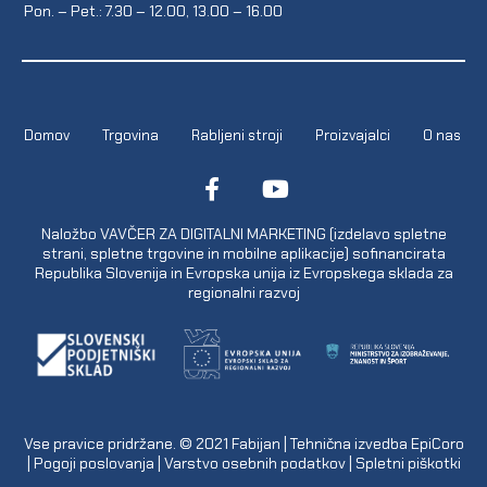
Pon. – Pet.: 7.30 – 12.00, 13.00 – 16.00
Domov
Trgovina
Rabljeni stroji
Proizvajalci
O nas
Naložbo VAVČER ZA DIGITALNI MARKETING (izdelavo spletne
strani, spletne trgovine in mobilne aplikacije) sofinancirata
Republika Slovenija in Evropska unija iz Evropskega sklada za
regionalni razvoj
Vse pravice pridržane. © 2021
Fabijan
| Tehnična izvedba
EpiCoro
|
Pogoji poslovanja
|
Varstvo osebnih podatkov
|
Spletni piškotki