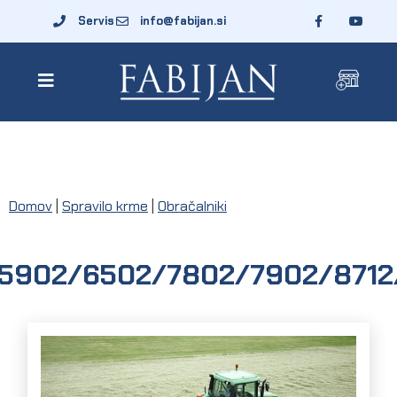
Servis
info@fabijan.si
Domov
|
Spravilo krme
|
Obračalniki
5902/6502/7802/7902/8712