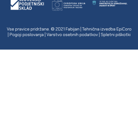
Vse pravice pridržane. © 2021
Fabijan
| Tehnična izvedba
EpiCoro
|
Pogoji poslovanja
|
Varstvo osebnih podatkov
|
Spletni piškotki