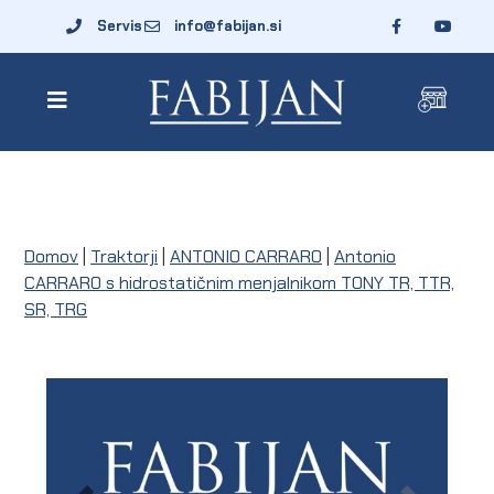
Servis
info@fabijan.si
Domov
|
Traktorji
|
ANTONIO CARRARO
|
Antonio
CARRARO s hidrostatičnim menjalnikom TONY TR, TTR,
SR, TRG