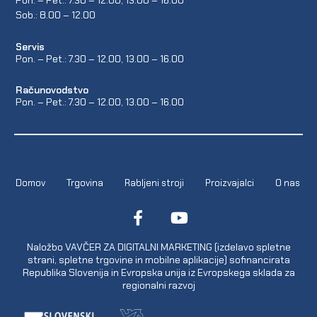
Pon. – Pet.: 7.30 – 12.00, 13.00 – 16.00
Sob.: 8.00 – 12.00
Servis
Pon. – Pet.: 7.30 – 12.00, 13.00 – 16.00
Računovodstvo
Pon. – Pet.: 7.30 – 12.00, 13.00 – 16.00
Domov
Trgovina
Rabljeni stroji
Proizvajalci
O nas
Naložbo VAVČER ZA DIGITALNI MARKETING (izdelavo spletne
strani, spletne trgovine in mobilne aplikacije) sofinancirata
Republika Slovenija in Evropska unija iz Evropskega sklada za
regionalni razvoj