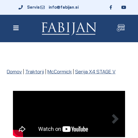
Servis
info@fabijan.si
Domov
|
Traktorji
|
McCormick
|
Serija X4 STAGE V