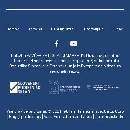
Domov
Trgovina
Rabljeni stroji
Proizvajalci
O nas
Naložbo VAVČER ZA DIGITALNI MARKETING (izdelavo spletne
strani, spletne trgovine in mobilne aplikacije) sofinancirata
Republika Slovenija in Evropska unija iz Evropskega sklada za
regionalni razvoj
Vse pravice pridržane. © 2021
Fabijan
| Tehnična izvedba
EpiCoro
|
Pogoji poslovanja
|
Varstvo osebnih podatkov
|
Spletni piškotki