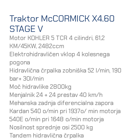
Traktor McCORMICK X4.60
STAGE V
Motor KOHLER 5 TCR 4 cilindri, 61,2
KM/45KW, 2482ccm
Elektrohidravličen vklop 4 kolesnega
pogona
Hidravlična črpalka zobniška 52 l/min, 190
bar+ 30l/min
Moč hidravlike 2800kg
Menjalnik 24 + 24 prestav 40 km/h
Mehanska zadnja diferencialna zapora
Kardan 540 o/min pri 1937o/ min motorja
540E o/min pri 1648 o/min motorja
Nosilnost sprednje osi 2500 kg
Tandem hidravlična črpalka