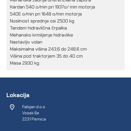
Kardan 540 o/min pri 1937o/ min motorja
540E o/min pri 1648 o/min motorja
Nosilnost sprednje osi 2500 kg
Tandem hidravlična črpalka
Mehansko krmiljenje hidravlike
Nastavljiv volan
Maksimalna višina 243,6 do 248,6 cm
Višina pod traktorjem 35 do 40 cm
Masa 2930 kg
Lokacija
Fabijan d.o.o.
Vosek 6e
2231 Pernica