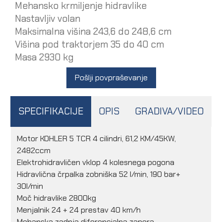
Mehansko krmiljenje hidravlike
Nastavljiv volan
Maksimalna višina 243,6 do 248,6 cm
Višina pod traktorjem 35 do 40 cm
Masa 2930 kg
Pošlji povpraševanje
SPECIFIKACIJE
OPIS
GRADIVA/VIDEO
Motor KOHLER 5 TCR 4 cilindri, 61,2 KM/45KW,
2482ccm
Elektrohidravličen vklop 4 kolesnega pogona
Hidravlična črpalka zobniška 52 l/min, 190 bar+
30l/min
Moč hidravlike 2800kg
Menjalnik 24 + 24 prestav 40 km/h
Mehanska zadnja diferencialna zapora