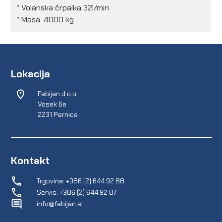
* Volanska črpalka 32l/min
* Masa: 4000 kg
Lokacija
Fabijan d.o.o.
Vosek 6e
2231 Pernica
Kontakt
Trgovina: +386 (2) 644 92 88
Servis: +386 (2) 644 92 87
info@fabijan.si