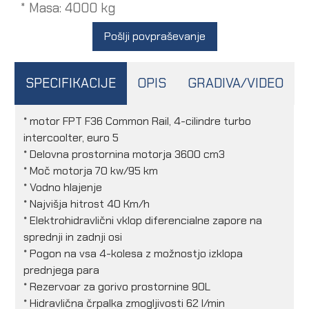
* Masa: 4000 kg
Pošlji povpraševanje
SPECIFIKACIJE
OPIS
GRADIVA/VIDEO
* motor FPT F36 Common Rail, 4-cilindre turbo
intercoolter, euro 5
* Delovna prostornina motorja 3600 cm3
* Moč motorja 70 kw/95 km
* Vodno hlajenje
* Najvišja hitrost 40 Km/h
* Elektrohidravlični vklop diferencialne zapore na
sprednji in zadnji osi
* Pogon na vsa 4-kolesa z možnostjo izklopa
prednjega para
* Rezervoar za gorivo prostornine 90L
* Hidravlična črpalka zmogljivosti 62 l/min