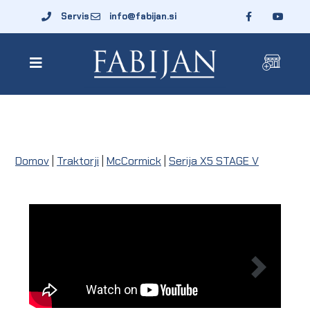
Servis
info@fabijan.si
Domov
|
Traktorji
|
McCormick
|
Serija X5 STAGE V