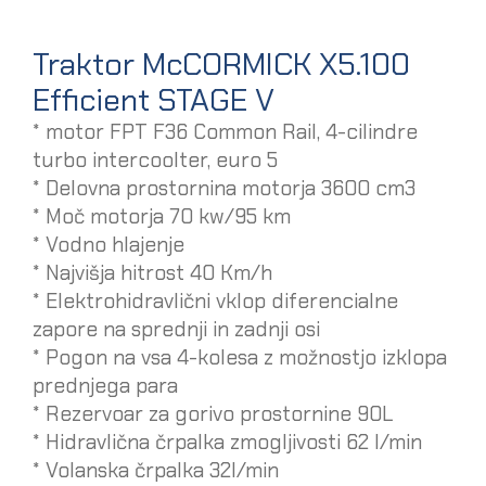
Traktor McCORMICK X5.100
Efficient STAGE V
* motor FPT F36 Common Rail, 4-cilindre
turbo intercoolter, euro 5
* Delovna prostornina motorja 3600 cm3
* Moč motorja 70 kw/95 km
* Vodno hlajenje
* Najvišja hitrost 40 Km/h
* Elektrohidravlični vklop diferencialne
zapore na sprednji in zadnji osi
* Pogon na vsa 4-kolesa z možnostjo izklopa
prednjega para
* Rezervoar za gorivo prostornine 90L
* Hidravlična črpalka zmogljivosti 62 l/min
* Volanska črpalka 32l/min