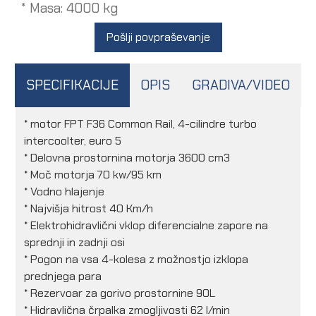
* Masa: 4000 kg
Pošlji povpraševanje
SPECIFIKACIJE
OPIS
GRADIVA/VIDEO
* motor FPT F36 Common Rail, 4-cilindre turbo
intercoolter, euro 5
* Delovna prostornina motorja 3600 cm3
* Moč motorja 70 kw/95 km
* Vodno hlajenje
* Najvišja hitrost 40 Km/h
* Elektrohidravlični vklop diferencialne zapore na
sprednji in zadnji osi
* Pogon na vsa 4-kolesa z možnostjo izklopa
prednjega para
* Rezervoar za gorivo prostornine 90L
* Hidravlična črpalka zmogljivosti 62 l/min