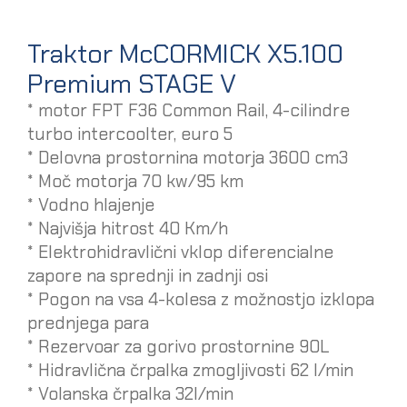
Traktor McCORMICK X5.100
Premium STAGE V
* motor FPT F36 Common Rail, 4-cilindre
turbo intercoolter, euro 5
* Delovna prostornina motorja 3600 cm3
* Moč motorja 70 kw/95 km
* Vodno hlajenje
* Najvišja hitrost 40 Km/h
* Elektrohidravlični vklop diferencialne
zapore na sprednji in zadnji osi
* Pogon na vsa 4-kolesa z možnostjo izklopa
prednjega para
* Rezervoar za gorivo prostornine 90L
* Hidravlična črpalka zmogljivosti 62 l/min
* Volanska črpalka 32l/min