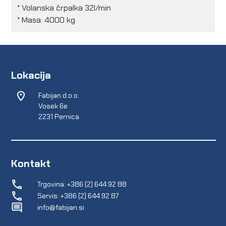
* Volanska črpalka 32l/min
* Masa: 4000 kg
Lokacija
Fabijan d.o.o.
Vosek 6e
2231 Pernica
Kontakt
Trgovina: +386 (2) 644 92 88
Servis: +386 (2) 644 92 87
info@fabijan.si