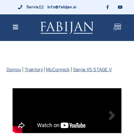
Servis
info@fabijan.si
Domov
|
Traktorji
|
McCormick
|
Serija X5 STAGE V