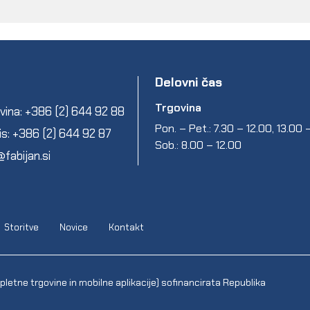
Delovni čas
Trgovina
vina: +386 (2) 644 92 88
Pon. – Pet.: 7.30 – 12.00, 13.00
is: +386 (2) 644 92 87
Sob.: 8.00 – 12.00
@fabijan.si
Storitve
Novice
Kontakt
letne trgovine in mobilne aplikacije) sofinancirata Republika