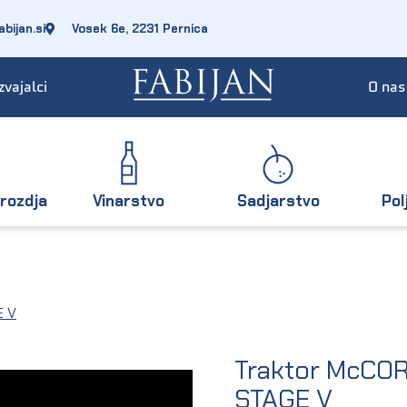
bijan.si
Vosek 6e, 2231 Pernica
zvajalci
O nas
rozdja
Vinarstvo
Sadjarstvo
Pol
E V
Traktor McCOR
STAGE V