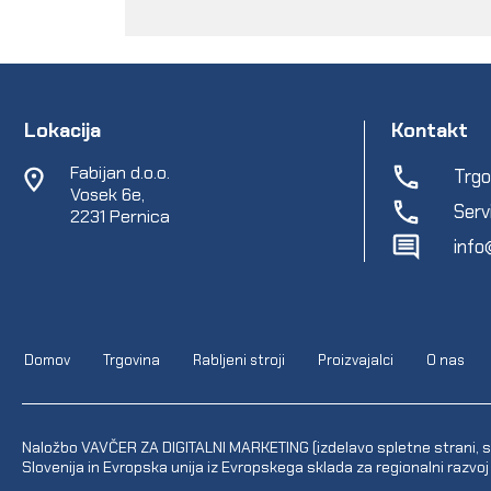
Lokacija
Kontakt
Fabijan d.o.o.
Trgo
Vosek 6e,
Serv
2231 Pernica
info
Domov
Trgovina
Rabljeni stroji
Proizvajalci
O nas
Naložbo VAVČER ZA DIGITALNI MARKETING (izdelavo spletne strani, sp
Slovenija in Evropska unija iz Evropskega sklada za regionalni razvoj