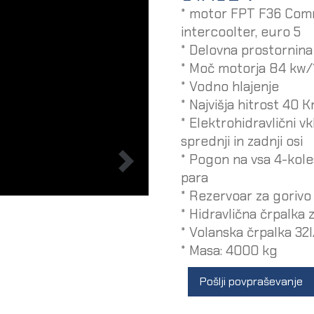
* motor FPT F36 Comm
intercoolter, euro 5
* Delovna prostornin
* Moč motorja 84 kw/
* Vodno hlajenje
* Najvišja hitrost 40 
* Elektrohidravlični v
sprednji in zadnji osi
* Pogon na vsa 4-kole
para
* Rezervoar za gorivo
* Hidravlična črpalka 
* Volanska črpalka 32
* Masa: 4000 kg
Pošlji povpraševanje