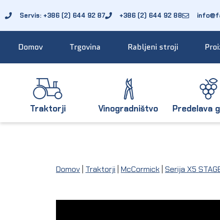
Servis: +386 (2) 644 92 87
+386 (2) 644 92 88
info@fa
Domov
Trgovina
Rabljeni stroji
Proi
Traktorji
Vinogradništvo
Predelava g
Domov
|
Traktorji
|
McCormick
|
Serija X5 STAG