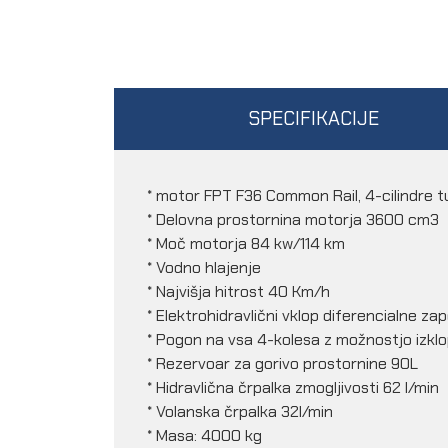
SPECIFIKACIJE
* motor FPT F36 Common Rail, 4-cilindre tu
* Delovna prostornina motorja 3600 cm3
* Moč motorja 84 kw/114 km
* Vodno hlajenje
* Najvišja hitrost 40 Km/h
* Elektrohidravlični vklop diferencialne zap
* Pogon na vsa 4-kolesa z možnostjo izkl
* Rezervoar za gorivo prostornine 90L
* Hidravlična črpalka zmogljivosti 62 l/min
* Volanska črpalka 32l/min
* Masa: 4000 kg