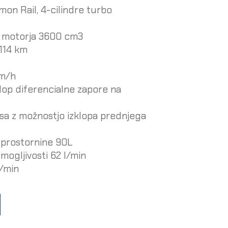
on Rail, 4-cilindre turbo
a motorja 3600 cm3
114 km
Km/h
klop diferencialne zapore na
sa z možnostjo izklopa prednjega
 prostornine 90L
zmogljivosti 62 l/min
l/min