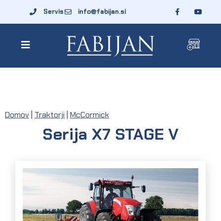
Servis
info@fabijan.si
Domov
|
Traktorji
|
McCormick
Serija X7 STAGE V