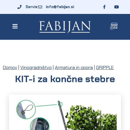
Servis
info@fabijan.si
Domov
|
Vinogradništvo
|
Armatura in opora
|
GRIPPLE
KIT-i za končne stebre