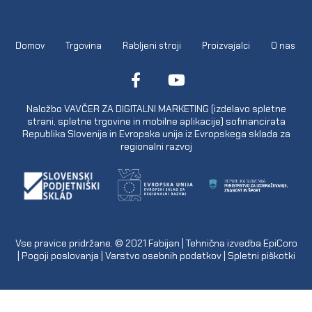
Domov
Trgovina
Rabljeni stroji
Proizvajalci
O nas
Naložbo VAVČER ZA DIGITALNI MARKETING (izdelavo spletne
strani, spletne trgovine in mobilne aplikacije) sofinancirata
Republika Slovenija in Evropska unija iz Evropskega sklada za
regionalni razvoj
Vse pravice pridržane. © 2021
Fabijan
| Tehnična izvedba
EpiCoro
|
Pogoji poslovanja
|
Varstvo osebnih podatkov
|
Spletni piškotki