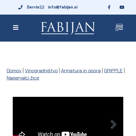
Servis
info@fabijan.si
Domov
|
Vinogradništvo
|
Armatura in opora
|
GRIPPLE
|
Napenjalci žice