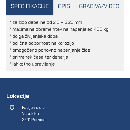
SPECIFIKACIJE
OPIS
GRADIVA/VIDEO
* za žico debeline od 2,0 – 3,25 mm
* maximalna obremenitev na napenjalec 400 kg
* dolga življenjska doba
* odlična odpornost na korozijo
* omogočeno ponovno napenjanje žice
* prihranek časa ter denarja
* lahkotno upravljanje
Lokacija
Fabijan d.o.o.
Vosek 6e
2231 Pernica