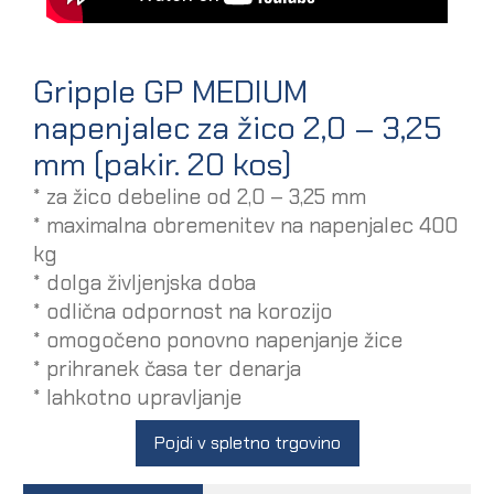
Gripple GP MEDIUM
napenjalec za žico 2,0 – 3,25
mm (pakir. 20 kos)
* za žico debeline od 2,0 – 3,25 mm
* maximalna obremenitev na napenjalec 400
kg
* dolga življenjska doba
* odlična odpornost na korozijo
* omogočeno ponovno napenjanje žice
* prihranek časa ter denarja
* lahkotno upravljanje
Pojdi v spletno trgovino