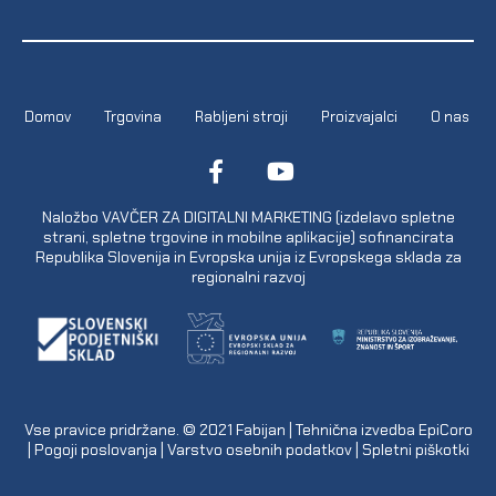
Domov
Trgovina
Rabljeni stroji
Proizvajalci
O nas
Naložbo VAVČER ZA DIGITALNI MARKETING (izdelavo spletne
strani, spletne trgovine in mobilne aplikacije) sofinancirata
Republika Slovenija in Evropska unija iz Evropskega sklada za
regionalni razvoj
Vse pravice pridržane. © 2021
Fabijan
| Tehnična izvedba
EpiCoro
|
Pogoji poslovanja
|
Varstvo osebnih podatkov
|
Spletni piškotki