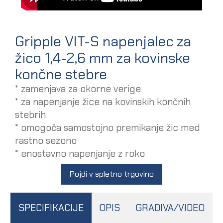
Gripple VIT-S napenjalec za
žico 1,4-2,6 mm za kovinske
končne stebre
* zamenjava za okorne verige
* za napenjanje žice na kovinskih končnih
stebrih
* omogoča samostojno premikanje žic med
rastno sezono
* enostavno napenjanje z roko
Pojdi v spletno trgovino
SPECIFIKACIJE
OPIS
GRADIVA/VIDEO