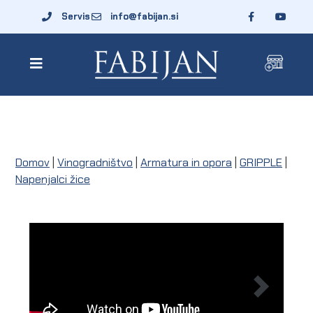
Servis
info@fabijan.si
Domov
|
Vinogradništvo
|
Armatura in opora
|
GRIPPLE
|
Napenjalci žice