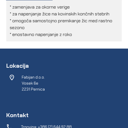
* zamenjava za okorne verige
* za napenjanje žice na kovinskih končnih stebrih
* omogoča samostojno premikanje žic med rastno
sezono
* enostavno napenjanje z roko
Lokacija
Fabijan d.o.o.
Vosek 6e
2231 Pernica
Kontakt
Trgovina: +386 (2) 644 92 88