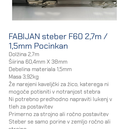
FABIJAN steber F60 2,7m /
1,5mm Pocinkan
Dolžina 2,7m
Šiirina 60,4mm X 38mm
Debelina materiala 1,5mm
Masa 3,92kg
Že narejeni kaveljčki za žico, katerega ni
mogoče potisniti v notranjost stebra
Ni potrebno predhodno napraviti lukenj v
tleh za postavitev
Primerno za strojno ali ročno postavitev
Steber se samo porine v zemljo ročno ali