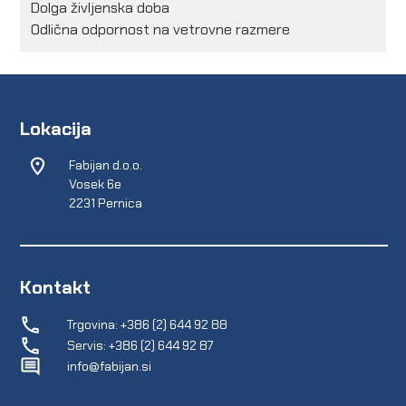
Dolga življenska doba
Odlična odpornost na vetrovne razmere
Lokacija
Fabijan d.o.o.
Vosek 6e
2231 Pernica
Kontakt
Trgovina: +386 (2) 644 92 88
Servis: +386 (2) 644 92 87
info@fabijan.si