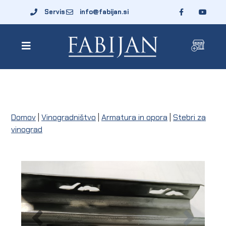
Servis
info@fabijan.si
Domov
|
Vinogradništvo
|
Armatura in opora
|
Stebri za
vinograd