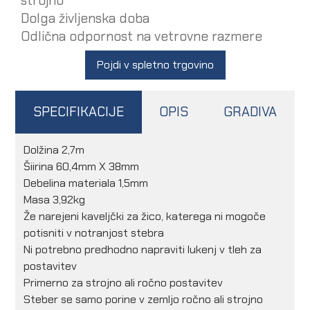
strojno
Dolga življenska doba
Odlična odpornost na vetrovne razmere
Pojdi v spletno trgovino
SPECIFIKACIJE
OPIS
GRADIVA
Dolžina 2,7m
Šiirina 60,4mm X 38mm
Debelina materiala 1,5mm
Masa 3,92kg
Že narejeni kaveljčki za žico, katerega ni mogoče
potisniti v notranjost stebra
Ni potrebno predhodno napraviti lukenj v tleh za
postavitev
Primerno za strojno ali ročno postavitev
Steber se samo porine v zemljo ročno ali strojno