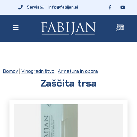
Servis
info@fabijan.si
Domov
|
Vinogradništvo
|
Armatura in opora
Zaščita trsa