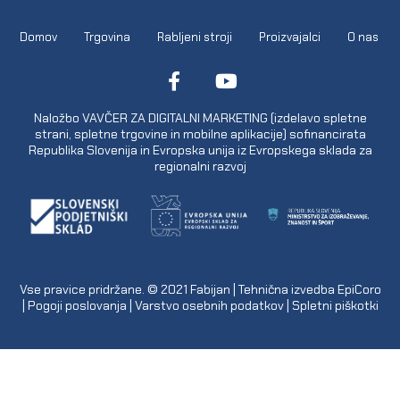
Domov
Trgovina
Rabljeni stroji
Proizvajalci
O nas
Naložbo VAVČER ZA DIGITALNI MARKETING (izdelavo spletne
strani, spletne trgovine in mobilne aplikacije) sofinancirata
Republika Slovenija in Evropska unija iz Evropskega sklada za
regionalni razvoj
Vse pravice pridržane. © 2021
Fabijan
| Tehnična izvedba
EpiCoro
|
Pogoji poslovanja
|
Varstvo osebnih podatkov
|
Spletni piškotki