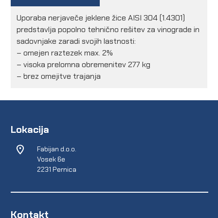
Uporaba nerjaveče jeklene žice AISI 304 (1.4301)
predstavlja popolno tehnično rešitev za vinograde in
sadovnjake zaradi svojih lastnosti:
– omejen raztezek max. 2%
– visoka prelomna obremenitev 277 kg
– brez omejitve trajanja
Lokacija
Fabijan d.o.o.
Vosek 6e
2231 Pernica
Kontakt