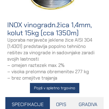
INOX vinogradn.žica 1,4mm,
kolut 15kg (cca 1350m)
Uporaba nerjaveče jeklene žice AISI 304
(1.4301) predstavlja popolno tehnično
rešitev za vinograde in sadovnjake zaradi
svojih lastnosti:
– omejen raztezek max. 2%
– visoka prelomna obremenitev 277 kg
– brez omejitve trajanja
Pojdi v spletno trgovino
SPECIFIKACIJE
OPIS
GRADIVA