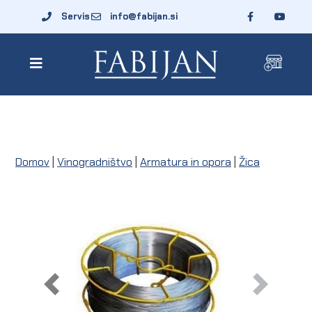
Servis
info@fabijan.si
Domov
|
Vinogradništvo
|
Armatura in opora
|
Žica